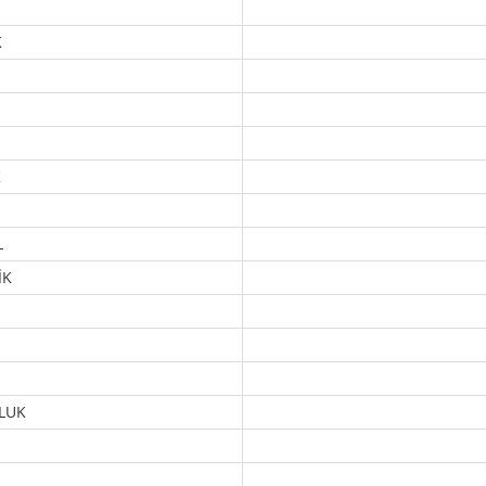
K
K
L
İK
LUK