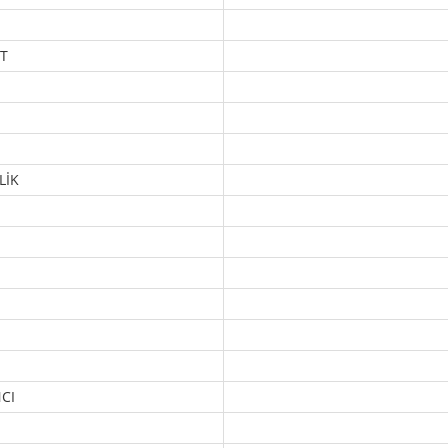
T
LİK
CI