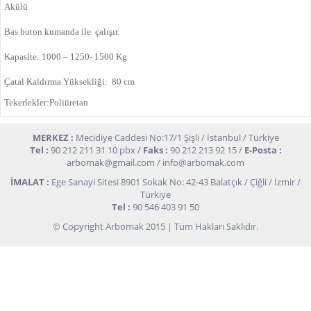
Akülü
Bas buton kumanda ile çalışır.
Kapasite: 1000 – 1250- 1500 Kg
Çatal Kaldırma Yüksekliği: 80 cm
Tekerlekler:Poliüretan
MERKEZ :
Mecidiye Caddesi No:17/1 Şişli / İstanbul / Türkiye
Tel :
90 212 211 31 10 pbx /
Faks :
90 212 213 92 15 /
E-Posta :
arbomak@gmail.com
/
info@arbomak.com
İMALAT :
Ege Sanayi Sitesi 8901 Sokak No: 42-43 Balatçık / Çiğli / İzmir /
Türkiye
Tel :
90 546 403 91 50
© Copyright Arbomak 2015 | Tüm Hakları Saklıdır.