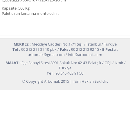
C)Ebadı(EnxBoyxYük):120x120x90 cm
Kapasite: 500 Kg
Palet uzun kenarına monte edilir.
MERKEZ :
Mecidiye Caddesi No:17/1 Şişli / İstanbul / Türkiye
Tel :
90 212 211 31 10 pbx /
Faks :
90 212 213 92 15 /
E-Posta :
arbomak@gmail.com
/
info@arbomak.com
İMALAT :
Ege Sanayi Sitesi 8901 Sokak No: 42-43 Balatçık / Çiğli / İzmir /
Türkiye
Tel :
90 546 403 91 50
© Copyright Arbomak 2015 | Tüm Hakları Saklıdır.