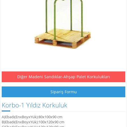
Diğer Madeni Sandıklar-Ahşap Palet Korkulukları
Sipariş Formu
Korbo-1 Yıldız Korkuluk
A)Ebadı(EnxBoyxYük):80x100x90 cm
B)Ebadı(EnxBoyxYük):100x120x90 cm