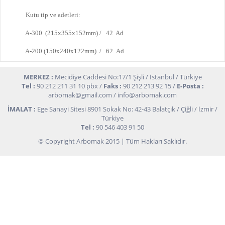
Kutu tip ve adetleri:
A-300 (215x355x152mm) / 42 Ad
A-200 (150x240x122mm) / 62 Ad
MERKEZ :
Mecidiye Caddesi No:17/1 Şişli / İstanbul / Türkiye
Tel :
90 212 211 31 10 pbx /
Faks :
90 212 213 92 15 /
E-Posta :
arbomak@gmail.com
/
info@arbomak.com
İMALAT :
Ege Sanayi Sitesi 8901 Sokak No: 42-43 Balatçık / Çiğli / İzmir /
Türkiye
Tel :
90 546 403 91 50
© Copyright Arbomak 2015 | Tüm Hakları Saklıdır.