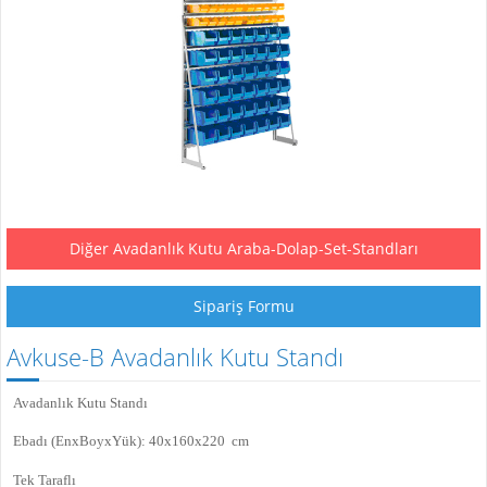
Diğer Avadanlık Kutu Araba-Dolap-Set-Standları
Sipariş Formu
Avkuse-B Avadanlık Kutu Standı
Avadanlık Kutu Standı
Ebadı (EnxBoyxYük): 40x160x220 cm
Tek Taraflı