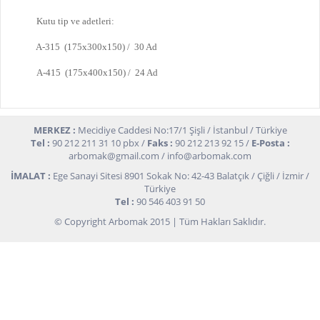
Kutu tip ve adetleri:
A-315 (175x300x150) / 30 Ad
A-415 (175x400x150) / 24 Ad
MERKEZ :
Mecidiye Caddesi No:17/1 Şişli / İstanbul / Türkiye
Tel :
90 212 211 31 10 pbx /
Faks :
90 212 213 92 15 /
E-Posta :
arbomak@gmail.com
/
info@arbomak.com
İMALAT :
Ege Sanayi Sitesi 8901 Sokak No: 42-43 Balatçık / Çiğli / İzmir /
Türkiye
Tel :
90 546 403 91 50
© Copyright Arbomak 2015 | Tüm Hakları Saklıdır.