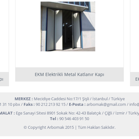
EKM Elektrikli Metal Katlanır Kapı
pı
E
MERKEZ :
Mecidiye Caddesi No:17/1 Şişli / İstanbul / Türkiye
1 31 10 pbx /
Faks :
90 212 213 92 15 /
E-Posta :
arbomak@gmail.com
/
info
MALAT :
Ege Sanayi Sitesi 8901 Sokak No: 42-43 Balatçık / Çiğli / İzmir / Türki
Tel :
90 546 403 91 50
© Copyright Arbomak 2015 | Tüm Hakları Saklıdır.