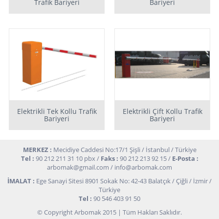
Trafik Bariyeri
Bariyeri
Elektrikli Tek Kollu Trafik
Elektrikli Çift Kollu Trafik
Bariyeri
Bariyeri
MERKEZ :
Mecidiye Caddesi No:17/1 Şişli / İstanbul / Türkiye
Tel :
90 212 211 31 10 pbx /
Faks :
90 212 213 92 15 /
E-Posta :
arbomak@gmail.com
/
info@arbomak.com
İMALAT :
Ege Sanayi Sitesi 8901 Sokak No: 42-43 Balatçık / Çiğli / İzmir /
Türkiye
Tel :
90 546 403 91 50
© Copyright Arbomak 2015 | Tüm Hakları Saklıdır.