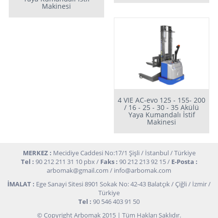
Makinesi
4 VIE AC-evo 125 - 155- 200
/ 16 - 25 - 30 - 35 Akülü
Yaya Kumandalı İstif
Makinesi
MERKEZ :
Mecidiye Caddesi No:17/1 Şişli / İstanbul / Türkiye
Tel :
90 212 211 31 10 pbx /
Faks :
90 212 213 92 15 /
E-Posta :
arbomak@gmail.com
/
info@arbomak.com
İMALAT :
Ege Sanayi Sitesi 8901 Sokak No: 42-43 Balatçık / Çiğli / İzmir /
Türkiye
Tel :
90 546 403 91 50
© Copyright Arbomak 2015 | Tüm Hakları Saklıdır.