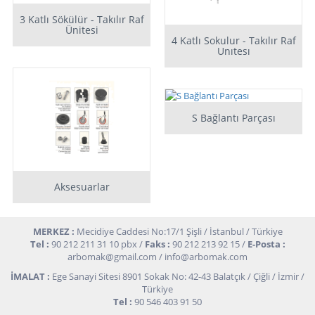
3 Katlı Sökülür - Takılır Raf
Ünitesi
4 Katlı Sokulur - Takılır Raf
Unıtesı
S Bağlantı Parçası
Aksesuarlar
MERKEZ :
Mecidiye Caddesi No:17/1 Şişli / İstanbul / Türkiye
Tel :
90 212 211 31 10 pbx /
Faks :
90 212 213 92 15 /
E-Posta :
arbomak@gmail.com
/
info@arbomak.com
İMALAT :
Ege Sanayi Sitesi 8901 Sokak No: 42-43 Balatçık / Çiğli / İzmir /
Türkiye
Tel :
90 546 403 91 50