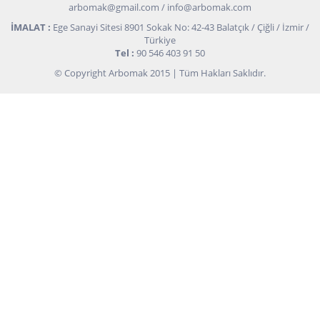
arbomak@gmail.com
/
info@arbomak.com
İMALAT :
Ege Sanayi Sitesi 8901 Sokak No: 42-43 Balatçık / Çiğli / İzmir /
Türkiye
Tel :
90 546 403 91 50
© Copyright Arbomak 2015 | Tüm Hakları Saklıdır.